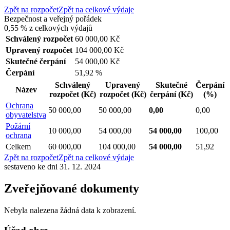
Zpět na rozpočet
Zpět na celkové výdaje
Bezpečnost a veřejný pořádek
0,55 %
z celkových výdajů
Schválený rozpočet
60 000,00 Kč
Upravený rozpočet
104 000,00 Kč
Skutečné čerpání
54 000,00 Kč
Čerpání
51,92 %
Schválený
Upravený
Skutečné
Čerpání
Název
rozpočet
(Kč)
rozpočet
(Kč)
čerpání
(Kč)
(%)
Ochrana
50 000,00
50 000,00
0,00
0,00
obyvatelstva
Požární
10 000,00
54 000,00
54 000,00
100,00
ochrana
Celkem
60 000,00
104 000,00
54 000,00
51,92
Zpět na rozpočet
Zpět na celkové výdaje
sestaveno ke dni 31. 12. 2024
Zveřejňované dokumenty
Nebyla nalezena žádná data k zobrazení.