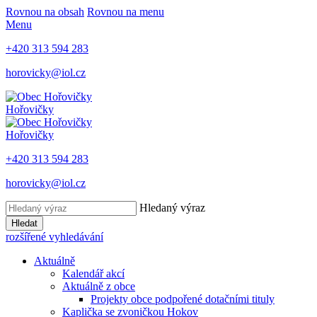
Rovnou na obsah
Rovnou na menu
Menu
+420 313 594 283
horovicky@iol.cz
Hořovičky
Hořovičky
+420 313 594 283
horovicky@iol.cz
Hledaný výraz
Hledat
rozšířené vyhledávání
Aktuálně
Kalendář akcí
Aktuálně z obce
Projekty obce podpořené dotačními tituly
Kaplička se zvoničkou Hokov