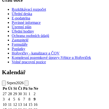
Úřad obce
Rozklikávací rozpočet
Úřední deska
E-podatelna
Povinné informace
Územní plán
Úřední hodiny
Ochrana osobních údajů
Zastupitelé
Formuláře
Poplatky
Hořovičky - kanalizace a ČOV
Komplexní pozemkové úpravy-Vrbice u Hořoviček
Volné pracovní pozice
Kalendář
Srpen
2026
Po
Út
St
Čt
Pá
So
Ne
27
28
29
30
31
1
2
3
4
5
6
7
8
9
10
11
12
13
14
15
16