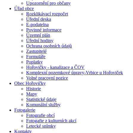
Upozornění pro občany
Úřad obce
Rozklikávací rozpočet
Úřední deska
E-podatelna
Povinné informace
Územní plán
Úřední hodiny
Ochrana osobních údajů
Zastupitelé
Formuláře
Poplatky
Hořovičky - kanalizace a ČOV
Komplexní pozemkové úpravy-Vrbice u Hořoviček
Volné pracovní pozice
Obec Hořovičky
Historie
Mapy
Statistické údaje
Komunální služby
Fotogalerie
Fotografie obcí
Fotogafie z kulturních akcí
Letecké snímky
Kontakty