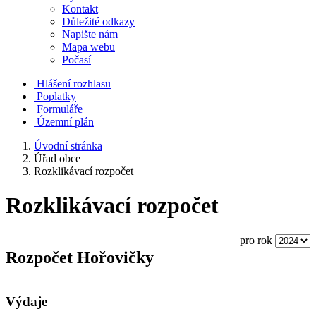
Kontakt
Důležité odkazy
Napište nám
Mapa webu
Počasí
Hlášení rozhlasu
Poplatky
Formuláře
Územní plán
Úvodní stránka
Úřad obce
Rozklikávací rozpočet
Rozklikávací rozpočet
pro rok
Rozpočet Hořovičky
Výdaje