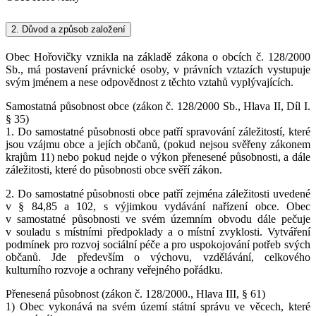
2.
Důvod a způsob založení
Obec Hořovičky vznikla na základě zákona o obcích č. 128/2000
Sb., má postavení právnické osoby, v právních vztazích vystupuje
svým jménem a nese odpovědnost z těchto vztahů vyplývajících.
Samostatná působnost obce (zákon č. 128/2000 Sb., Hlava II, Díl I.
§ 35)
1. Do samostatné působnosti obce patří spravování záležitostí, které
jsou vzájmu obce a jejích občanů, (pokud nejsou svěřeny zákonem
krajům 11) nebo pokud nejde o výkon přenesené působnosti, a dále
záležitosti, které do působnosti obce svěří zákon.
2. Do samostatné působnosti obce patří zejména záležitosti uvedené
v § 84,85 a 102, s výjimkou vydávání nařízení obce. Obec
v samostatné působnosti ve svém územním obvodu dále pečuje
v souladu s místními předpoklady a o místní zvyklosti. Vytváření
podmínek pro rozvoj sociální péče a pro uspokojování potřeb svých
občanů. Jde především o výchovu, vzdělávání, celkového
kulturního rozvoje a ochrany veřejného pořádku.
Přenesená působnost (zákon č. 128/2000., Hlava III, § 61)
1) Obec vykonává na svém území státní správu ve věcech, které