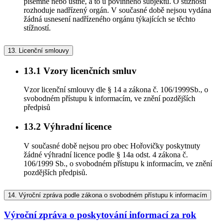
písemně nebo ústně, a to u povinného subjektu. O stížnosti
rozhoduje nadřízený orgán. V současné době nejsou vydána
žádná usnesení nadřízeného orgánu týkajících se těchto
stížností.
13.
Licenční smlouvy
13.1
Vzory licenčních smluv
Vzor licenční smlouvy dle § 14 a zákona č. 106/1999Sb., o
svobodném přístupu k informacím, ve znění pozdějších
předpisů
13.2
Výhradní licence
V současné době nejsou pro obec Hořovičky poskytnuty
žádné výhradní licence podle § 14a odst. 4 zákona č.
106/1999 Sb., o svobodném přístupu k informacím, ve znění
pozdějších předpisů.
14.
Výroční zpráva podle zákona o svobodném přístupu k informacím
Výroční zpráva o poskytování informací za rok