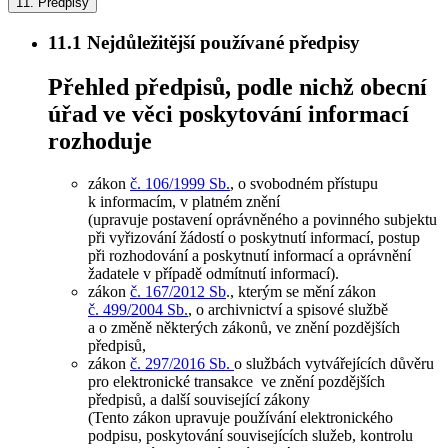
11.
Předpisy
11.1
Nejdůležitější používané předpisy
Přehled předpisů, podle nichž obecní
úřad ve věci poskytování informací
rozhoduje
zákon
č. 106/1999 Sb.
, o svobodném přístupu
k informacím, v platném znění
(upravuje postavení oprávněného a povinného subjektu
při vyřizování žádostí o poskytnutí informací, postup
při rozhodování a poskytnutí informací a oprávnění
žadatele v případě odmítnutí informací).
zákon
č. 167/2012 Sb
., kterým se mění zákon
č. 499/2004 Sb.
, o archivnictví a spisové službě
a o změně některých zákonů, ve znění pozdějších
předpisů,
zákon
č. 297/2016 Sb.
o službách vytvářejících důvěru
pro elektronické transakce ve znění pozdějších
předpisů, a další související zákony
(Tento zákon upravuje používání elektronického
podpisu, poskytování souvisejících služeb, kontrolu