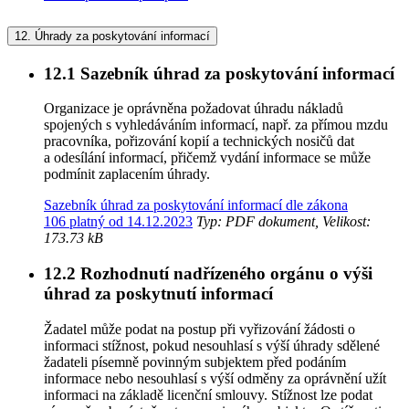
12.
Úhrady za poskytování informací
12.1
Sazebník úhrad za poskytování informací
Organizace je oprávněna požadovat úhradu nákladů
spojených s vyhledáváním informací, např. za přímou mzdu
pracovníka, pořizování kopií a technických nosičů dat
a odesílání informací, přičemž vydání informace se může
podmínit zaplacením úhrady.
Sazebník úhrad za poskytování informací dle zákona
106 platný od 14.12.2023
Typ: PDF dokument, Velikost:
173.73 kB
12.2
Rozhodnutí nadřízeného orgánu o výši
úhrad za poskytnutí informací
Žadatel může podat na postup při vyřizování žádosti o
informaci stížnost, pokud nesouhlasí s výší úhrady sdělené
žadateli písemně povinným subjektem před podáním
informace nebo nesouhlasí s výší odměny za oprávnění užít
informaci na základě licenční smlouvy. Stížnost lze podat