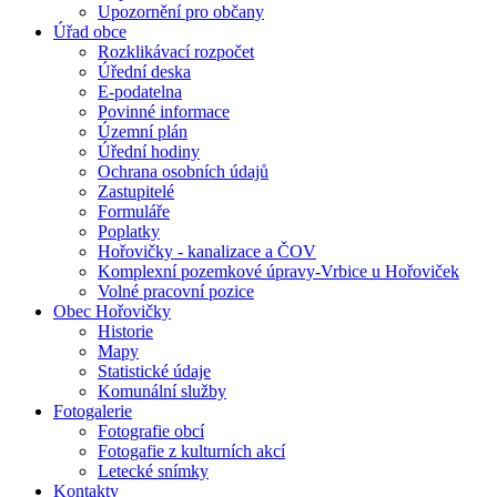
Upozornění pro občany
Úřad obce
Rozklikávací rozpočet
Úřední deska
E-podatelna
Povinné informace
Územní plán
Úřední hodiny
Ochrana osobních údajů
Zastupitelé
Formuláře
Poplatky
Hořovičky - kanalizace a ČOV
Komplexní pozemkové úpravy-Vrbice u Hořoviček
Volné pracovní pozice
Obec Hořovičky
Historie
Mapy
Statistické údaje
Komunální služby
Fotogalerie
Fotografie obcí
Fotogafie z kulturních akcí
Letecké snímky
Kontakty