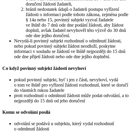
doručení žádosti žadateli,
bránil nedostatek údajů o žadateli postupu vyřízení
žádosti o informaci podle tohoto zákona, zejména podle
§ 14a nebo 15, povinný subjekt vyzval žadatele
ve lhůtě do 7 dnů ode dne podání žádosti, aby žádost
doplnil, avšak žadatel nevyhověl této výzvě do 30 dnů
ode dne jejího doručení.
Nevydá-li povinný subjekt rozhodnutí o odmítnutí žádosti,
nebo pokud povinný subjekt žádost neodloží, poskytne
informaci v souladu se žádostí ve lhůtě nejpozději do 15 dnů
ode dne přijetí žádosti nebo ode dne jejího doplnění.
Co když povinný subjekt žádosti nevyhoví
pokud povinný subjekt, byť i jen z části, nevyhoví, vydá
o tom ve lhůtě pro vyřízení žádosti rozhodnutí, které se doručí
do vlastních rukou žadatele
proti rozhodnutí o odmítnutí žádosti může podat odvolání, a to
nejpozději do 15 dnů od jeho doručení
Komu se odvolání posílá
odvolání se podává u subjektu, který vydal rozhodnutí
o odmítnutí žádosti