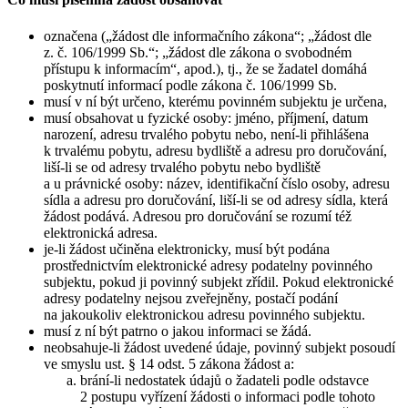
označena („žádost dle informačního zákona“; „žádost dle
z. č. 106/1999 Sb.“; „žádost dle zákona o svobodném
přístupu k informacím“, apod.), tj., že se žadatel domáhá
poskytnutí informací podle zákona č. 106/1999 Sb.
musí v ní být určeno, kterému povinném subjektu je určena,
musí obsahovat u fyzické osoby: jméno, příjmení, datum
narození, adresu trvalého pobytu nebo, není-li přihlášena
k trvalému pobytu, adresu bydliště a adresu pro doručování,
liší-li se od adresy trvalého pobytu nebo bydliště
a u právnické osoby: název, identifikační číslo osoby, adresu
sídla a adresu pro doručování, liší-li se od adresy sídla, která
žádost podává. Adresou pro doručování se rozumí též
elektronická adresa.
je-li žádost učiněna elektronicky, musí být podána
prostřednictvím elektronické adresy podatelny povinného
subjektu, pokud ji povinný subjekt zřídil. Pokud elektronické
adresy podatelny nejsou zveřejněny, postačí podání
na jakoukoliv elektronickou adresu povinného subjektu.
musí z ní být patrno o jakou informaci se žádá.
neobsahuje-li žádost uvedené údaje, povinný subjekt posoudí
ve smyslu ust. § 14 odst. 5 zákona žádost a:
brání-li nedostatek údajů o žadateli podle odstavce
2 postupu vyřízení žádosti o informaci podle tohoto