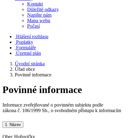
Kontakt
Důležité odkazy
Napište nám
Mapa webu
Počasí
Hlášení rozhlasu
Poplatky
Formuláře
Územní plán
Úvodní stránka
Úřad obce
Povinné informace
Povinné informace
Informace zveřejňované o povinném subjektu podle
zákona č. 106/1999 Sb., o svobodném přístupu k informacím
1.
Název
Obec Hořovičky