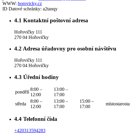
WWW:
horovicky.cz
ID Datové schránky:
a2tanqy
4.1
Kontaktní poštovní adresa
Hořovičky 111
270 04 Hořovičky
4.2
Adresa úřadovny pro osobní návštěvu
Hořovičky 111
270 04 Hořovičky
4.3
Úřední hodiny
8:00 –
13:00 –
pondělí
12:00
17:00
8:00 –
13:00 –
15:00 –
středa
místostarosta
12:00
17:00
17:00
4.4
Telefonní čísla
+420313594283