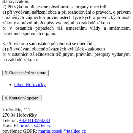
stanoví zákon.
2) Při výkonu přenesené působnosti se orgány obce řídí
a) při vydávání nařízení obce a při rozhodování o právech, o právem
chráněných zájmech a povinnostech fyzických a právnických osob
zákony a právními předpisy vydanými na základě zákona.
b) v ostatních případech též usneseními vlády a směrnicemi
ústředních správních orgánů.
3. Při výkonu samostatné působnosti se obec řídí:
a) při vydávání obecně závazných vyhlášek - zákonem
b) v ostatních záležitostech též jinými právními předpisy vydanými
na základě zákona.
3.
Organizační struktura
Obec Hořovičky
4.
Kontaktní spojení
Hořovičky 111
270 04 Hořovičky
Telefon:
+420313594283
E-mail:
horovicky@iol.cz
pověřenec GDPR:
martin.dosek@igalileo.cz