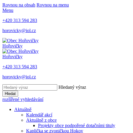
Rovnou na obsah
Rovnou na menu
Menu
+420 313 594 283
horovicky@iol.cz
Hořovičky
Hořovičky
+420 313 594 283
horovicky@iol.cz
Hledaný výraz
Hledat
rozšířené vyhledávání
Aktuálně
Kalendář akcí
Aktuálně z obce
Projekty obce podpořené dotačními tituly
Kaplička se zvoničkou Hokov