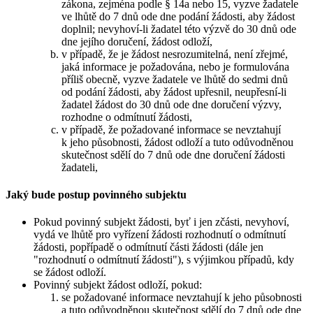
zákona, zejména podle § 14a nebo 15, vyzve žadatele
ve lhůtě do 7 dnů ode dne podání žádosti, aby žádost
doplnil; nevyhoví-li žadatel této výzvě do 30 dnů ode
dne jejího doručení, žádost odloží,
v případě, že je žádost nesrozumitelná, není zřejmé,
jaká informace je požadována, nebo je formulována
příliš obecně, vyzve žadatele ve lhůtě do sedmi dnů
od podání žádosti, aby žádost upřesnil, neupřesní-li
žadatel žádost do 30 dnů ode dne doručení výzvy,
rozhodne o odmítnutí žádosti,
v případě, že požadované informace se nevztahují
k jeho působnosti, žádost odloží a tuto odůvodněnou
skutečnost sdělí do 7 dnů ode dne doručení žádosti
žadateli,
Jaký bude postup povinného subjektu
Pokud povinný subjekt žádosti, byť i jen zčásti, nevyhoví,
vydá ve lhůtě pro vyřízení žádosti rozhodnutí o odmítnutí
žádosti, popřípadě o odmítnutí části žádosti (dále jen
"rozhodnutí o odmítnutí žádosti"), s výjimkou případů, kdy
se žádost odloží.
Povinný subjekt žádost odloží, pokud:
se požadované informace nevztahují k jeho působnosti
a tuto odůvodněnou skutečnost sdělí do 7 dnů ode dne