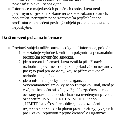
povinný subjekt ji neposkytne.
Informace o majetkových poměrech osoby, která není
povinným subjektem, získané na základě zákonů o daních,
poplatcích, penzijním nebo zdravotním pojištění anebo
sociálním zabezpečení povinný subjekt podle tohoto zákona
neposkytne.
Další omezení práva na informace
Povinný subjekt může omezit poskytnutí informace, pokud:
se vztahuje výlučně k vnitřním pokynům a personálním
předpisům povinného subjektu,
jde o novou informaci, která vznikla při přípravě
rozhodnutí povinného subjektu, pokud zákon nestanoví
jinak; to platí jen do doby, kdy se příprava ukončí
rozhodnutím, nebo
jde o informaci poskytnutou Organizací
Severoatlantické smlouvy nebo Evropskou unií, která je
v zájmu bezpečnosti státu, veřejné bezpečnosti nebo
ochrany práv třetích osob chráněna uvedenými původci
označením „NATO UNCLASSIFIED“ nebo
„LIMITE“ a v České republice je toto označení
respektováno z důvodů plnění povinností vyplývajících
pro Českou republiku z jejího členství v Organizaci