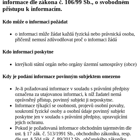
informace dle zákona č. 106/99 Sb., o svobodném
přístupu k informacím.
Kdo může o informaci požádat
o informaci může žádat každá fyzická nebo právnická osoba,
přičemž nemusí zdůvodňovat proč o informaci žádá
Kdo informaci poskytne
kterýkoli státní orgán nebo orgány územní samosprávy (obce)
Kdy je podání informace povinným subjektem omezeno
Je-li požadovaná informace v souladu s právními předpisy
označena za utajovanou informaci, k níž žadatel nemá
oprávněný přístup, povinný subjekt ji neposkytne.
Informace týkající se osobnosti, projevů osobní povahy,
soukromí fyzické osoby a osobní údaje povinný subjekt
poskytne jen v souladu s právními předpisy, upravujícími
jejich ochranu.
Pokud je požadovaná informace obchodním tajemstvím dle
ust. § 17 zák. č. 513/1991 Sb., obchodního zákoníku, resp.
dle ust. § 504 zák. č. 89/2012 Sb., občanského zákoníku,