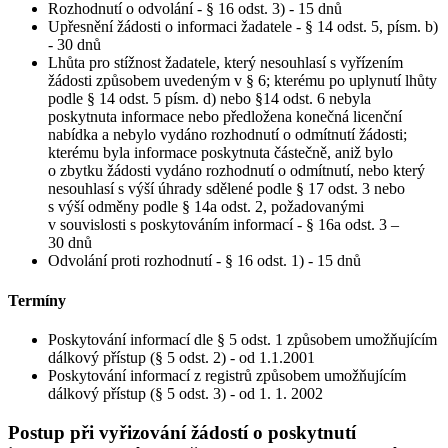
Rozhodnutí o odvolání - § 16 odst. 3) - 15 dnů
Upřesnění žádosti o informaci žadatele - § 14 odst. 5, písm. b)
- 30 dnů
Lhůta pro stížnost žadatele, který nesouhlasí s vyřízením
žádosti způsobem uvedeným v § 6; kterému po uplynutí lhůty
podle § 14 odst. 5 písm. d) nebo §14 odst. 6 nebyla
poskytnuta informace nebo předložena konečná licenční
nabídka a nebylo vydáno rozhodnutí o odmítnutí žádosti;
kterému byla informace poskytnuta částečně, aniž bylo
o zbytku žádosti vydáno rozhodnutí o odmítnutí, nebo který
nesouhlasí s výší úhrady sdělené podle § 17 odst. 3 nebo
s výší odměny podle § 14a odst. 2, požadovanými
v souvislosti s poskytováním informací - § 16a odst. 3 –
30 dnů
Odvolání proti rozhodnutí - § 16 odst. 1) - 15 dnů
Termíny
Poskytování informací dle § 5 odst. 1 způsobem umožňujícím
dálkový přístup (§ 5 odst. 2) - od 1.1.2001
Poskytování informací z registrů způsobem umožňujícím
dálkový přístup (§ 5 odst. 3) - od 1. 1. 2002
Postup při vyřizování žádostí o poskytnutí