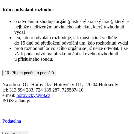
Kdo o odvolání rozhodne
o odvolání rozhoduje orgán (příslušný krajský úřad), který je
nejblíže nadřízeným povinného subjektu, který rozhodnutí
vydal
ten, kdo o odvolání rozhoduje, tak musí učinit ve lhůtě
do 15 dnů od předložení odvolání tím, kdo rozhodnutí vydal
proti rozhodnutí odvolacího orgánu se již nelze odvolat. Lze
však podat návrh na přezkoumání takového rozhodnutí
u příslušného soudu.
10.
Příjem podání a podnětů
Na adresu OÚ Hořovičky: Hořovičky 111, 270 04 Hořesedly
tel: 313 594 283, 724 185 287, 725587410
e-mail:
horovicky@iol.cz
ISDS: a2tanqy
Podatelna