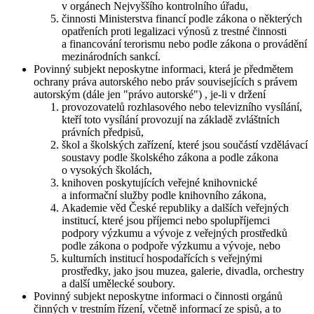
v orgánech Nejvyššího kontrolního úřadu,
činnosti Ministerstva financí podle zákona o některých
opatřeních proti legalizaci výnosů z trestné činnosti
a financování terorismu nebo podle zákona o provádění
mezinárodních sankcí.
Povinný subjekt neposkytne informaci, která je předmětem
ochrany práva autorského nebo práv souvisejících s právem
autorským (dále jen "právo autorské") , je-li v držení
provozovatelů rozhlasového nebo televizního vysílání,
kteří toto vysílání provozují na základě zvláštních
právních předpisů,
škol a školských zařízení, které jsou součástí vzdělávací
soustavy podle školského zákona a podle zákona
o vysokých školách,
knihoven poskytujících veřejné knihovnické
a informační služby podle knihovního zákona,
Akademie věd České republiky a dalších veřejných
institucí, které jsou příjemci nebo spolupříjemci
podpory výzkumu a vývoje z veřejných prostředků
podle zákona o podpoře výzkumu a vývoje, nebo
kulturních institucí hospodařících s veřejnými
prostředky, jako jsou muzea, galerie, divadla, orchestry
a další umělecké soubory.
Povinný subjekt neposkytne informaci o činnosti orgánů
činných v trestním řízení, včetně informací ze spisů, a to