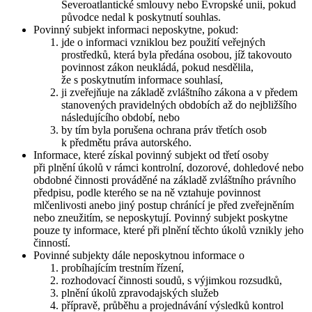
Severoatlantické smlouvy nebo Evropské unii, pokud
původce nedal k poskytnutí souhlas.
Povinný subjekt informaci neposkytne, pokud:
jde o informaci vzniklou bez použití veřejných
prostředků, která byla předána osobou, jíž takovouto
povinnost zákon neukládá, pokud nesdělila,
že s poskytnutím informace souhlasí,
ji zveřejňuje na základě zvláštního zákona a v předem
stanovených pravidelných obdobích až do nejbližšího
následujícího období, nebo
by tím byla porušena ochrana práv třetích osob
k předmětu práva autorského.
Informace, které získal povinný subjekt od třetí osoby
při plnění úkolů v rámci kontrolní, dozorové, dohledové nebo
obdobné činnosti prováděné na základě zvláštního právního
předpisu, podle kterého se na ně vztahuje povinnost
mlčenlivosti anebo jiný postup chránící je před zveřejněním
nebo zneužitím, se neposkytují. Povinný subjekt poskytne
pouze ty informace, které při plnění těchto úkolů vznikly jeho
činností.
Povinné subjekty dále neposkytnou informace o
probíhajícím trestním řízení,
rozhodovací činnosti soudů, s výjimkou rozsudků,
plnění úkolů zpravodajských služeb
přípravě, průběhu a projednávání výsledků kontrol