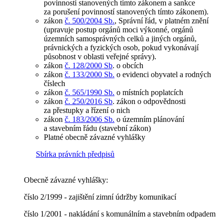
povinností stanovených tímto zákonem a sankce
za porušení povinností stanovených tímto zákonem).
zákon
č. 500/2004 Sb.
, Správní řád, v platném znění
(upravuje postup orgánů moci výkonné, orgánů
územních samosprávných celků a jiných orgánů,
právnických a fyzických osob, pokud vykonávají
působnost v oblasti veřejné správy).
zákon
č. 128/2000 Sb
. o obcích
zákon
č. 133/2000 Sb.
o evidenci obyvatel a rodných
číslech
zákon
č. 565/1990 Sb.
o místních poplatcích
zákon
č. 250/2016 Sb
. zákon o odpovědnosti
za přestupky a řízení o nich
zákon
č. 183/2006 Sb.
o územním plánování
a stavebním řádu (stavební zákon)
Platné obecně závazné vyhlášky
Sbírka právních předpisů
Obecně závazné vyhlášky:
číslo 2/1999 - zajištění zimní údržby komunikací
číslo 1/2001 - nakládání s komunálním a stavebním odpadem