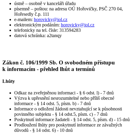
ústně – osobně v kanceláři úřadu
písemně – poštou: na adresu OÚ Hořovičky, PSČ 270 04,
Hořesedly č.p. 111
e-mailem:
horovicky@iol.cz
elektronickým podáním:
horovicky@iol.cz
telefonicky na tel. čísle: 313594283
datová schránka: a2tanqy
Zákon č. 106/1999 Sb. O svobodném přístupu
k informacím - přehled lhůt a termínů
Lhůty
Odkaz na zveřejněnou informaci - § 6 odst. l) - 7 dnů
Výzva k upřesnění nesrozumitelné nebo příliš obecné
informace - § 14 odst. 5, písm. b) - 7 dnů
Informace o odložení žádosti nevztahující se k působnosti
povinného subjektu - § 14 odst.5, písm. c) - 7 dnů
Poskytnutí informace žadateli - § 14 odst. 5, písm. d) - 15 dnů
Prodloužení lhůty pro poskytnutí informace ze závažných
důvodů - § 14 odst. 6) - 10 dnů