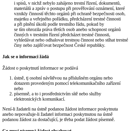
i spisů, v nichž nebylo zahájeno trestní řízení, dokumentů,
materiálů a zpráv o postupu při prověřování oznámení, které
vznikly činností těchto orgánů při ochraně bezpečnosti osob,
majetku a veřejného pořádku, předcházení trestné činnosti
a při plnění úkolů podle trestního řádu, pokud by
se tím ohrozila práva třetích osob anebo schopnost orgánů
činných v trestním řízení předcházet trestné činnosti,
vyhledávat nebo odhalovat trestnou činnost nebo stíhat trestné
činy nebo zajišťovat bezpečnost České republiky.
Jak se o informaci žádá
Žádost o poskytnutí informace se podává
ústně, tj osobní návštěvou na příslušném orgánu nebo
dotazem provedeným pomocí telekomunikačního zařízení
nebo
písemně, a to i prostřednictvím sítě nebo služby
elektronických komunikací.
Není-li žadateli na ústně podanou žádost informace poskytnuta
anebo nepovažuje-li žadatel informaci poskytnutou na ústně
podanou žádost za dostačující, je třeba podat žádost písemně.
Co musí písemná žádost obsahovat