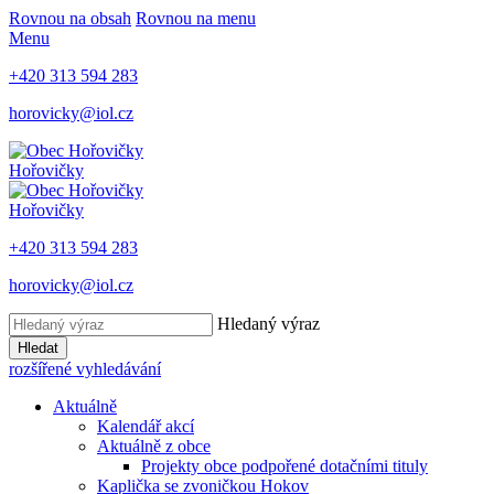
Rovnou na obsah
Rovnou na menu
Menu
+420 313 594 283
horovicky@iol.cz
Hořovičky
Hořovičky
+420 313 594 283
horovicky@iol.cz
Hledaný výraz
Hledat
rozšířené vyhledávání
Aktuálně
Kalendář akcí
Aktuálně z obce
Projekty obce podpořené dotačními tituly
Kaplička se zvoničkou Hokov