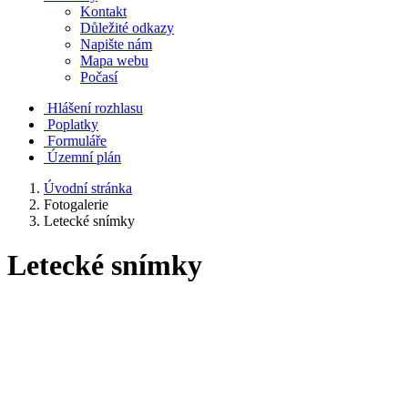
Kontakt
Důležité odkazy
Napište nám
Mapa webu
Počasí
Hlášení rozhlasu
Poplatky
Formuláře
Územní plán
Úvodní stránka
Fotogalerie
Letecké snímky
Letecké snímky