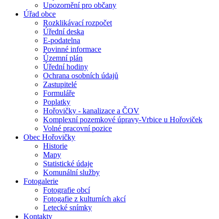
Upozornění pro občany
Úřad obce
Rozklikávací rozpočet
Úřední deska
E-podatelna
Povinné informace
Územní plán
Úřední hodiny
Ochrana osobních údajů
Zastupitelé
Formuláře
Poplatky
Hořovičky - kanalizace a ČOV
Komplexní pozemkové úpravy-Vrbice u Hořoviček
Volné pracovní pozice
Obec Hořovičky
Historie
Mapy
Statistické údaje
Komunální služby
Fotogalerie
Fotografie obcí
Fotogafie z kulturních akcí
Letecké snímky
Kontakty