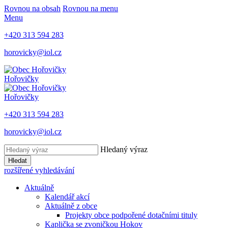
Rovnou na obsah
Rovnou na menu
Menu
+420 313 594 283
horovicky@iol.cz
Hořovičky
Hořovičky
+420 313 594 283
horovicky@iol.cz
Hledaný výraz
Hledat
rozšířené vyhledávání
Aktuálně
Kalendář akcí
Aktuálně z obce
Projekty obce podpořené dotačními tituly
Kaplička se zvoničkou Hokov