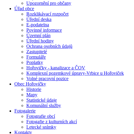
Upozornění pro občany
Úřad obce
Rozklikávací rozpočet
Úřední deska
E-podatelna
Povinné informace
Územní plán
Úřední hodiny
Ochrana osobních údajů
Zastupitelé
Formuláře
Poplatky
Hořovičky - kanalizace a ČOV
Komplexní pozemkové úpravy-Vrbice u Hořoviček
Volné pracovní pozice
Obec Hořovičky
Historie
Mapy
Statistické údaje
Komunální služby
Fotogalerie
Fotografie obcí
Fotogafie z kulturních akcí
Letecké snímky
Kontakty