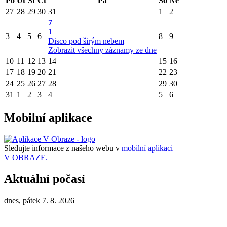
Po
Út
St
Čt
Pá
So
Ne
27
28
29
30
31
1
2
7
1
3
4
5
6
8
9
Disco pod širým nebem
Zobrazit všechny záznamy ze dne
10
11
12
13
14
15
16
17
18
19
20
21
22
23
24
25
26
27
28
29
30
31
1
2
3
4
5
6
Mobilní aplikace
Sledujte informace z našeho webu v
mobilní aplikaci –
V OBRAZE.
Aktuální počasí
dnes, pátek 7. 8. 2026