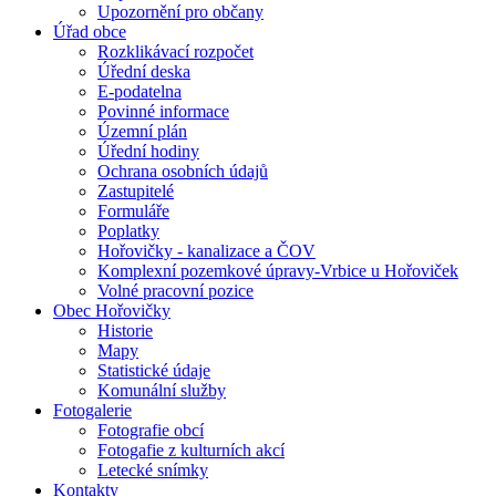
Upozornění pro občany
Úřad obce
Rozklikávací rozpočet
Úřední deska
E-podatelna
Povinné informace
Územní plán
Úřední hodiny
Ochrana osobních údajů
Zastupitelé
Formuláře
Poplatky
Hořovičky - kanalizace a ČOV
Komplexní pozemkové úpravy-Vrbice u Hořoviček
Volné pracovní pozice
Obec Hořovičky
Historie
Mapy
Statistické údaje
Komunální služby
Fotogalerie
Fotografie obcí
Fotogafie z kulturních akcí
Letecké snímky
Kontakty