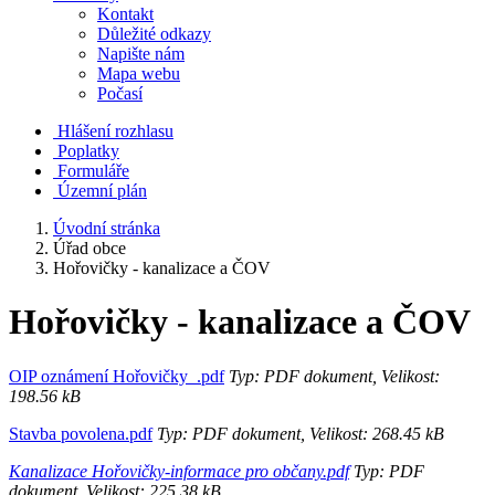
Kontakt
Důležité odkazy
Napište nám
Mapa webu
Počasí
Hlášení rozhlasu
Poplatky
Formuláře
Územní plán
Úvodní stránka
Úřad obce
Hořovičky - kanalizace a ČOV
Hořovičky - kanalizace a ČOV
OIP oznámení Hořovičky_.pdf
Typ: PDF dokument, Velikost:
198.56 kB
Stavba povolena.pdf
Typ: PDF dokument, Velikost: 268.45 kB
Kanalizace Hořovičky-informace pro občany.pdf
Typ: PDF
dokument, Velikost: 225.38 kB