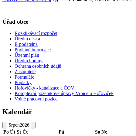
Úřad obce
Rozklikávací rozpočet
Úřední deska
E-podatelna
Povinné informace
Územní plán
Úřední hodiny
Ochrana osobních údajů
Zastupitelé
Formuláře
Poplatky
Hořovičky - kanalizace a ČOV
Komplexní pozemkové úpravy-Vrbice u Hořoviček
Volné pracovní pozice
Kalendář
Srpen
2026
Po
Út
St
Čt
Pá
So
Ne