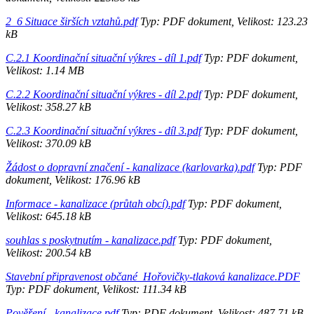
2_6 Situace širších vztahů.pdf
Typ: PDF dokument, Velikost: 123.23
kB
C.2.1 Koordinační situační výkres - díl 1.pdf
Typ: PDF dokument,
Velikost: 1.14 MB
C.2.2 Koordinační situační výkres - díl 2.pdf
Typ: PDF dokument,
Velikost: 358.27 kB
C.2.3 Koordinační situační výkres - díl 3.pdf
Typ: PDF dokument,
Velikost: 370.09 kB
Žádost o dopravní značení - kanalizace (karlovarka).pdf
Typ: PDF
dokument, Velikost: 176.96 kB
Informace - kanalizace (průtah obcí).pdf
Typ: PDF dokument,
Velikost: 645.18 kB
souhlas s poskytnutím - kanalizace.pdf
Typ: PDF dokument,
Velikost: 200.54 kB
Stavební připravenost občané_Hořovičky-tlaková kanalizace.PDF
Typ: PDF dokument, Velikost: 111.34 kB
Pověření - kanalizace.pdf
Typ: PDF dokument, Velikost: 487.71 kB