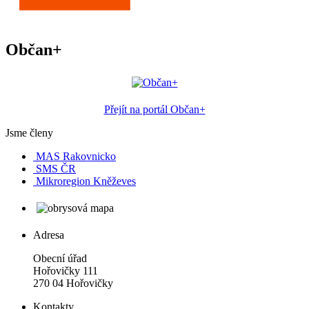
Občan+
Přejít na portál Občan+
Jsme členy
MAS Rakovnicko
SMS ČR
Mikroregion Kněževes
Adresa
Obecní úřad
Hořovičky 111
270 04 Hořovičky
Kontakty