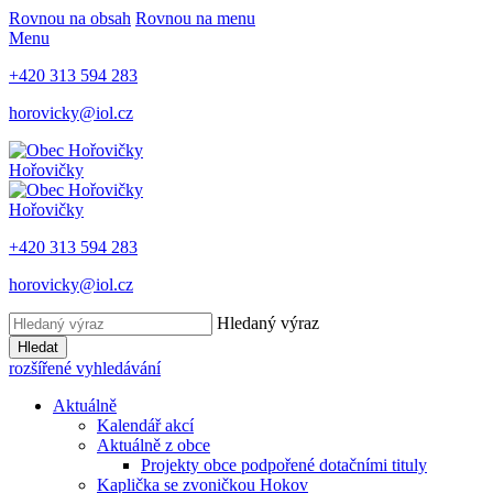
Rovnou na obsah
Rovnou na menu
Menu
+420 313 594 283
horovicky@iol.cz
Hořovičky
Hořovičky
+420 313 594 283
horovicky@iol.cz
Hledaný výraz
Hledat
rozšířené vyhledávání
Aktuálně
Kalendář akcí
Aktuálně z obce
Projekty obce podpořené dotačními tituly
Kaplička se zvoničkou Hokov