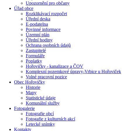
Upozornění pro občany
Úřad obce
Rozklikávací rozpočet
Úřední deska
E-podatelna
Povinné informace
Územní plán
Úřední hodiny
Ochrana osobních údajů
Zastupitelé
Formuláře
Poplatky
Hořovičky - kanalizace a ČOV
Komplexní pozemkové úpravy-Vrbice u Hořoviček
Volné pracovní pozice
Obec Hořovičky
Historie
Mapy
Statistické údaje
Komunální služby
Fotogalerie
Fotografie obcí
Fotogafie z kulturních akcí
Letecké snímky
Kontakty