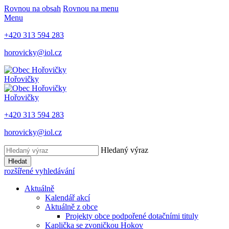
Rovnou na obsah
Rovnou na menu
Menu
+420 313 594 283
horovicky@iol.cz
Hořovičky
Hořovičky
+420 313 594 283
horovicky@iol.cz
Hledaný výraz
Hledat
rozšířené vyhledávání
Aktuálně
Kalendář akcí
Aktuálně z obce
Projekty obce podpořené dotačními tituly
Kaplička se zvoničkou Hokov