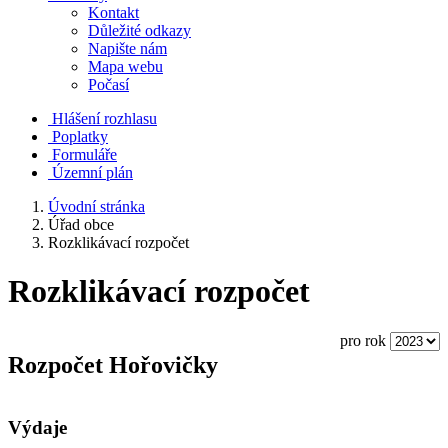
Kontakt
Důležité odkazy
Napište nám
Mapa webu
Počasí
Hlášení rozhlasu
Poplatky
Formuláře
Územní plán
Úvodní stránka
Úřad obce
Rozklikávací rozpočet
Rozklikávací rozpočet
pro rok
Rozpočet Hořovičky
Výdaje