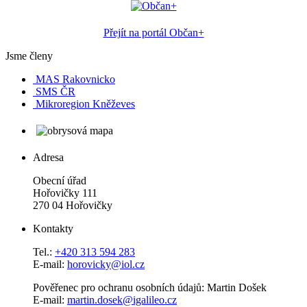
Přejít na portál Občan+
Jsme členy
MAS Rakovnicko
SMS ČR
Mikroregion Kněževes
Adresa
Obecní úřad
Hořovičky 111
270 04 Hořovičky
Kontakty
Tel.:
+420 313 594 283
E-mail:
horovicky@iol.cz
Pověřenec pro ochranu osobních údajů: Martin Došek
E-mail:
martin.dosek@igalileo.cz