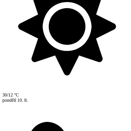
30/12 °C
pondělí
10. 8.