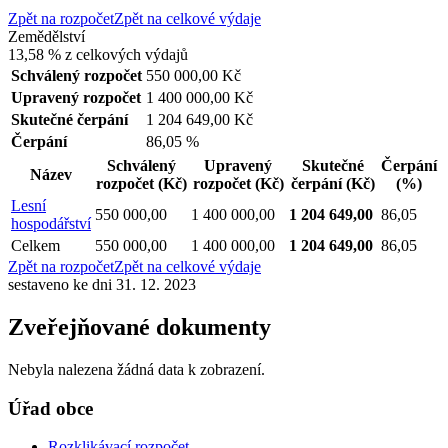
Zpět na rozpočet
Zpět na celkové výdaje
Zemědělství
13,58 %
z celkových výdajů
Schválený rozpočet
550 000,00 Kč
Upravený rozpočet
1 400 000,00 Kč
Skutečné čerpání
1 204 649,00 Kč
Čerpání
86,05 %
Schválený
Upravený
Skutečné
Čerpání
Název
rozpočet
(Kč)
rozpočet
(Kč)
čerpání
(Kč)
(%)
Lesní
550 000,00
1 400 000,00
1 204 649,00
86,05
hospodářství
Celkem
550 000,00
1 400 000,00
1 204 649,00
86,05
Zpět na rozpočet
Zpět na celkové výdaje
sestaveno ke dni 31. 12. 2023
Zveřejňované dokumenty
Nebyla nalezena žádná data k zobrazení.
Úřad obce
Rozklikávací rozpočet