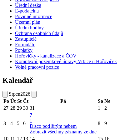
Úřední deska
E-podatelna
Povinné informace
Územní plán
Úřední hodiny
Ochrana osobních údajů
Zastupitelé
Formuláře
Poplatky
Hořovičky - kanalizace a ČOV
Komplexní pozemkové úpravy-Vrbice u Hořoviček
Volné pracovní pozice
Kalendář
Srpen
2026
Po
Út
St
Čt
Pá
So
Ne
27
28
29
30
31
1
2
7
1
3
4
5
6
8
9
Disco pod širým nebem
Zobrazit všechny záznamy ze dne
10
11
12
13
14
15
16