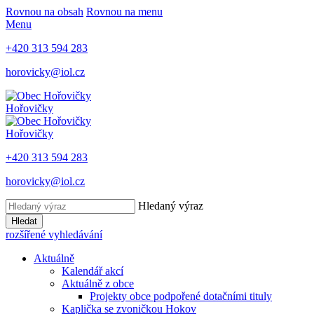
Rovnou na obsah
Rovnou na menu
Menu
+420 313 594 283
horovicky@iol.cz
Hořovičky
Hořovičky
+420 313 594 283
horovicky@iol.cz
Hledaný výraz
Hledat
rozšířené vyhledávání
Aktuálně
Kalendář akcí
Aktuálně z obce
Projekty obce podpořené dotačními tituly
Kaplička se zvoničkou Hokov