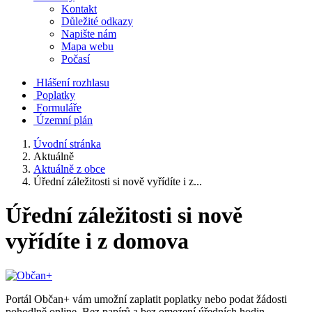
Kontakt
Důležité odkazy
Napište nám
Mapa webu
Počasí
Hlášení rozhlasu
Poplatky
Formuláře
Územní plán
Úvodní stránka
Aktuálně
Aktuálně z obce
Úřední záležitosti si nově vyřídíte i z...
Úřední záležitosti si nově
vyřídíte i z domova
Portál Občan+ vám umožní zaplatit poplatky nebo podat žádosti
pohodlně online. Bez papírů a bez omezení úředních hodin,