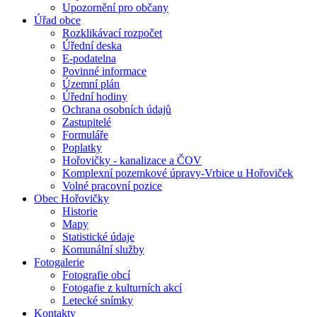
Upozornění pro občany
Úřad obce
Rozklikávací rozpočet
Úřední deska
E-podatelna
Povinné informace
Územní plán
Úřední hodiny
Ochrana osobních údajů
Zastupitelé
Formuláře
Poplatky
Hořovičky - kanalizace a ČOV
Komplexní pozemkové úpravy-Vrbice u Hořoviček
Volné pracovní pozice
Obec Hořovičky
Historie
Mapy
Statistické údaje
Komunální služby
Fotogalerie
Fotografie obcí
Fotogafie z kulturních akcí
Letecké snímky
Kontakty