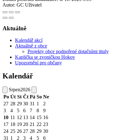
Autor:
GC Uživatel
Aktuálně
Kalendář akcí
Aktuálně z obce
Projekty obce podpořené dotačními tituly
Kaplička se zvoničkou Hokov
Upozornění pro občany
Kalendář
Srpen
2026
Po
Út
St
Čt
Pá
So
Ne
27
28
29
30
31
1
2
3
4
5
6
7
8
9
10
11
12
13
14
15
16
17
18
19
20
21
22
23
24
25
26
27
28
29
30
31
1
2
3
4
5
6