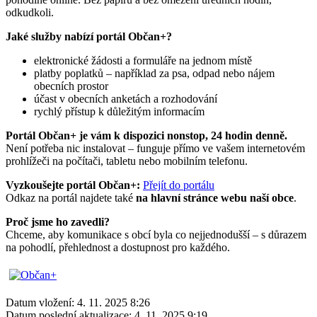
odkudkoli.
Jaké služby nabízí portál Občan+?
elektronické žádosti a formuláře na jednom místě
platby poplatků – například za psa, odpad nebo nájem
obecních prostor
účast v obecních anketách a rozhodování
rychlý přístup k důležitým informacím
Portál Občan+ je vám k dispozici nonstop, 24 hodin denně.
Není potřeba nic instalovat – funguje přímo ve vašem internetovém
prohlížeči na počítači, tabletu nebo mobilním telefonu.
Vyzkoušejte portál Občan+:
Přejít do portálu
Odkaz na portál najdete také
na hlavní stránce webu naší obce
.
Proč jsme ho zavedli?
Chceme, aby komunikace s obcí byla co nejjednodušší – s důrazem
na pohodlí, přehlednost a dostupnost pro každého.
Datum vložení:
4. 11. 2025 8:26
Datum poslední aktualizace:
4. 11. 2025 9:19