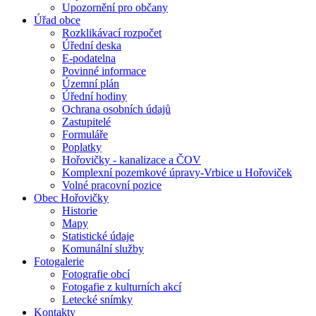
Upozornění pro občany
Úřad obce
Rozklikávací rozpočet
Úřední deska
E-podatelna
Povinné informace
Územní plán
Úřední hodiny
Ochrana osobních údajů
Zastupitelé
Formuláře
Poplatky
Hořovičky - kanalizace a ČOV
Komplexní pozemkové úpravy-Vrbice u Hořoviček
Volné pracovní pozice
Obec Hořovičky
Historie
Mapy
Statistické údaje
Komunální služby
Fotogalerie
Fotografie obcí
Fotogafie z kulturních akcí
Letecké snímky
Kontakty