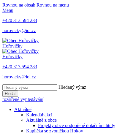
Rovnou na obsah
Rovnou na menu
Menu
+420 313 594 283
horovicky@iol.cz
Hořovičky
Hořovičky
+420 313 594 283
horovicky@iol.cz
Hledaný výraz
Hledat
rozšířené vyhledávání
Aktuálně
Kalendář akcí
Aktuálně z obce
Projekty obce podpořené dotačními tituly
Kaplička se zvoničkou Hokov