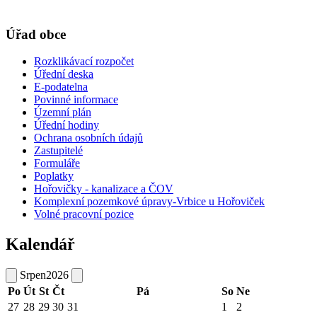
Úřad obce
Rozklikávací rozpočet
Úřední deska
E-podatelna
Povinné informace
Územní plán
Úřední hodiny
Ochrana osobních údajů
Zastupitelé
Formuláře
Poplatky
Hořovičky - kanalizace a ČOV
Komplexní pozemkové úpravy-Vrbice u Hořoviček
Volné pracovní pozice
Kalendář
Srpen
2026
Po
Út
St
Čt
Pá
So
Ne
27
28
29
30
31
1
2