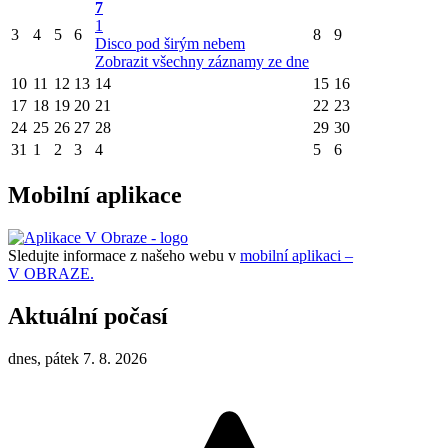
7
1
3
4
5
6
8
9
Disco pod širým nebem
Zobrazit všechny záznamy ze dne
10
11
12
13
14
15
16
17
18
19
20
21
22
23
24
25
26
27
28
29
30
31
1
2
3
4
5
6
Mobilní aplikace
Sledujte informace z našeho webu v
mobilní aplikaci –
V OBRAZE.
Aktuální počasí
dnes, pátek 7. 8. 2026