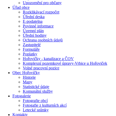
Upozornění pro občany
Úřad obce
Rozklikávací rozpočet
Úřední deska
E-podatelna
Povinné informace
Územní plán
Úřední hodiny
Ochrana osobních údajů
Zastupitelé
Formuláře
Poplatky
Hořovičky - kanalizace a ČOV
Komplexní pozemkové úpravy-Vrbice u Hořoviček
Volné pracovní pozice
Obec Hořovičky
Historie
Mapy
Statistické údaje
Komunální služby
Fotogalerie
Fotografie obcí
Fotogafie z kulturních akcí
Letecké snímky
Kontakty