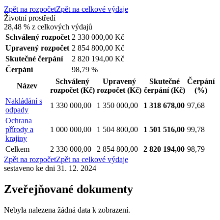
Zpět na rozpočet
Zpět na celkové výdaje
Životní prostředí
28,48 %
z celkových výdajů
Schválený rozpočet
2 330 000,00 Kč
Upravený rozpočet
2 854 800,00 Kč
Skutečné čerpání
2 820 194,00 Kč
Čerpání
98,79 %
Schválený
Upravený
Skutečné
Čerpání
Název
rozpočet
(Kč)
rozpočet
(Kč)
čerpání
(Kč)
(%)
Nakládání s
1 330 000,00
1 350 000,00
1 318 678,00
97,68
odpady
Ochrana
přírody a
1 000 000,00
1 504 800,00
1 501 516,00
99,78
krajiny
Celkem
2 330 000,00
2 854 800,00
2 820 194,00
98,79
Zpět na rozpočet
Zpět na celkové výdaje
sestaveno ke dni 31. 12. 2024
Zveřejňované dokumenty
Nebyla nalezena žádná data k zobrazení.