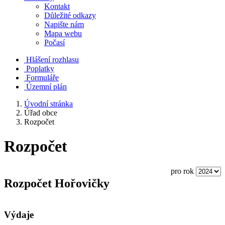
Kontakt
Důležité odkazy
Napište nám
Mapa webu
Počasí
Hlášení rozhlasu
Poplatky
Formuláře
Územní plán
Úvodní stránka
Úřad obce
Rozpočet
Rozpočet
pro rok
Rozpočet Hořovičky
Výdaje