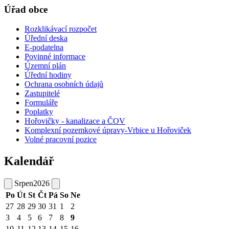
Úřad obce
Rozklikávací rozpočet
Úřední deska
E-podatelna
Povinné informace
Územní plán
Úřední hodiny
Ochrana osobních údajů
Zastupitelé
Formuláře
Poplatky
Hořovičky - kanalizace a ČOV
Komplexní pozemkové úpravy-Vrbice u Hořoviček
Volné pracovní pozice
Kalendář
Srpen
2026
Po
Út
St
Čt
Pá
So
Ne
27
28
29
30
31
1
2
3
4
5
6
7
8
9
10
11
12
13
14
15
16