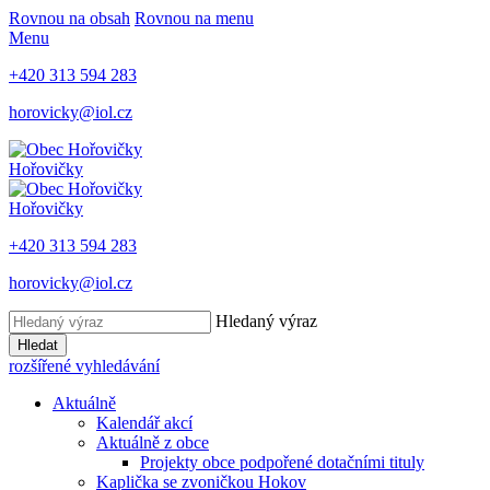
Rovnou na obsah
Rovnou na menu
Menu
+420 313 594 283
horovicky@iol.cz
Hořovičky
Hořovičky
+420 313 594 283
horovicky@iol.cz
Hledaný výraz
Hledat
rozšířené vyhledávání
Aktuálně
Kalendář akcí
Aktuálně z obce
Projekty obce podpořené dotačními tituly
Kaplička se zvoničkou Hokov