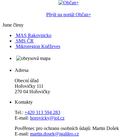
Přejít na portál Občan+
Jsme členy
MAS Rakovnicko
SMS ČR
Mikroregion Kněževes
Adresa
Obecní úřad
Hořovičky 111
270 04 Hořovičky
Kontakty
Tel.:
+420 313 594 283
E-mail:
horovicky@iol.cz
Pověřenec pro ochranu osobních údajů: Martin Došek
E-mail:
martin.dosek@igalileo.cz