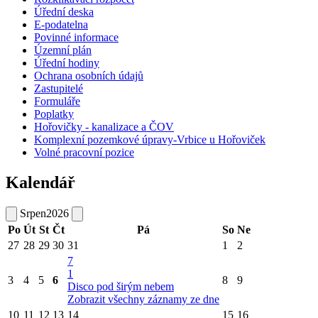
Úřední deska
E-podatelna
Povinné informace
Územní plán
Úřední hodiny
Ochrana osobních údajů
Zastupitelé
Formuláře
Poplatky
Hořovičky - kanalizace a ČOV
Komplexní pozemkové úpravy-Vrbice u Hořoviček
Volné pracovní pozice
Kalendář
Srpen
2026
Po
Út
St
Čt
Pá
So
Ne
27
28
29
30
31
1
2
7
1
3
4
5
6
8
9
Disco pod širým nebem
Zobrazit všechny záznamy ze dne
10
11
12
13
14
15
16