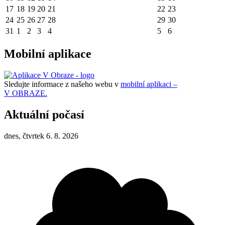
17
18
19
20
21
22
23
24
25
26
27
28
29
30
31
1
2
3
4
5
6
Mobilní aplikace
Sledujte informace z našeho webu v
mobilní aplikaci –
V OBRAZE.
Aktuální počasí
dnes, čtvrtek 6. 8. 2026