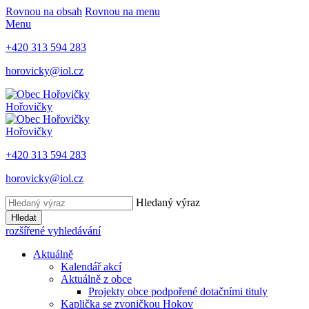
Rovnou na obsah
Rovnou na menu
Menu
+420 313 594 283
horovicky@iol.cz
Hořovičky
Hořovičky
+420 313 594 283
horovicky@iol.cz
Hledaný výraz
Hledat
rozšířené vyhledávání
Aktuálně
Kalendář akcí
Aktuálně z obce
Projekty obce podpořené dotačními tituly
Kaplička se zvoničkou Hokov