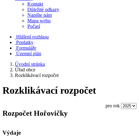
Kontakt
Důležité odkazy
Napište nám
Mapa webu
Počasí
Hlášení rozhlasu
Poplatky
Formuláře
Územní plán
Úvodní stránka
Úřad obce
Rozklikávací rozpočet
Rozklikávací rozpočet
pro rok
Rozpočet Hořovičky
Výdaje