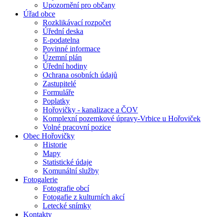
Upozornění pro občany
Úřad obce
Rozklikávací rozpočet
Úřední deska
E-podatelna
Povinné informace
Územní plán
Úřední hodiny
Ochrana osobních údajů
Zastupitelé
Formuláře
Poplatky
Hořovičky - kanalizace a ČOV
Komplexní pozemkové úpravy-Vrbice u Hořoviček
Volné pracovní pozice
Obec Hořovičky
Historie
Mapy
Statistické údaje
Komunální služby
Fotogalerie
Fotografie obcí
Fotogafie z kulturních akcí
Letecké snímky
Kontakty