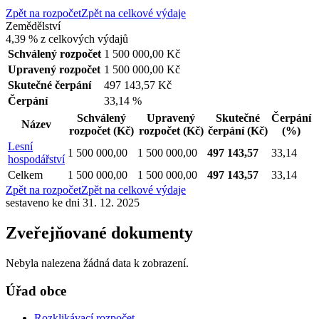
Zpět na rozpočet
Zpět na celkové výdaje
Zemědělství
4,39 %
z celkových výdajů
Schválený rozpočet
1 500 000,00 Kč
Upravený rozpočet
1 500 000,00 Kč
Skutečné čerpání
497 143,57 Kč
Čerpání
33,14 %
Schválený
Upravený
Skutečné
Čerpání
Název
rozpočet
(Kč)
rozpočet
(Kč)
čerpání
(Kč)
(%)
Lesní
1 500 000,00
1 500 000,00
497 143,57
33,14
hospodářství
Celkem
1 500 000,00
1 500 000,00
497 143,57
33,14
Zpět na rozpočet
Zpět na celkové výdaje
sestaveno ke dni 31. 12. 2025
Zveřejňované dokumenty
Nebyla nalezena žádná data k zobrazení.
Úřad obce
Rozklikávací rozpočet