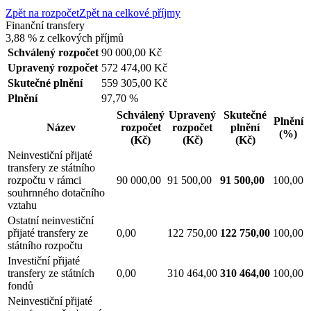
Zpět na rozpočet
Zpět na celkové příjmy
Finanční transfery
3,88 %
z celkových příjmů
Schválený rozpočet
90 000,00 Kč
Upravený rozpočet
572 474,00 Kč
Skutečné plnění
559 305,00 Kč
Plnění
97,70 %
Schválený
Upravený
Skutečné
Plnění
Název
rozpočet
rozpočet
plnění
(%)
(Kč)
(Kč)
(Kč)
Neinvestiční přijaté
transfery ze státního
rozpočtu v rámci
90 000,00
91 500,00
91 500,00
100,00
souhrnného dotačního
vztahu
Ostatní neinvestiční
přijaté transfery ze
0,00
122 750,00
122 750,00
100,00
státního rozpočtu
Investiční přijaté
transfery ze státních
0,00
310 464,00
310 464,00
100,00
fondů
Neinvestiční přijaté