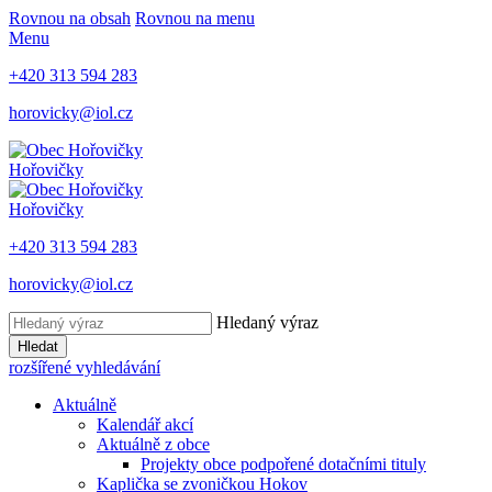
Rovnou na obsah
Rovnou na menu
Menu
+420 313 594 283
horovicky@iol.cz
Hořovičky
Hořovičky
+420 313 594 283
horovicky@iol.cz
Hledaný výraz
Hledat
rozšířené vyhledávání
Aktuálně
Kalendář akcí
Aktuálně z obce
Projekty obce podpořené dotačními tituly
Kaplička se zvoničkou Hokov