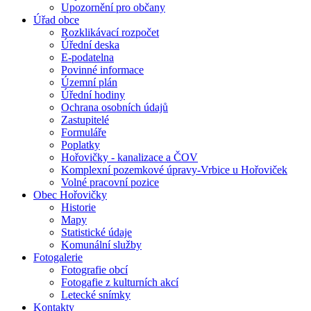
Upozornění pro občany
Úřad obce
Rozklikávací rozpočet
Úřední deska
E-podatelna
Povinné informace
Územní plán
Úřední hodiny
Ochrana osobních údajů
Zastupitelé
Formuláře
Poplatky
Hořovičky - kanalizace a ČOV
Komplexní pozemkové úpravy-Vrbice u Hořoviček
Volné pracovní pozice
Obec Hořovičky
Historie
Mapy
Statistické údaje
Komunální služby
Fotogalerie
Fotografie obcí
Fotogafie z kulturních akcí
Letecké snímky
Kontakty