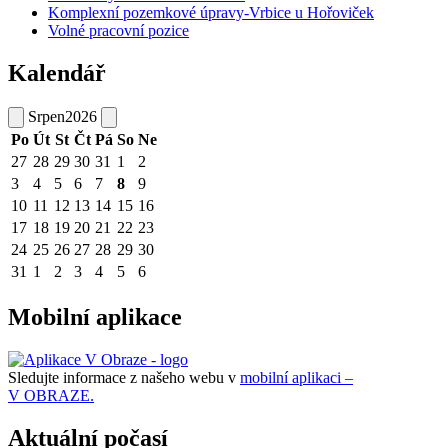
Komplexní pozemkové úpravy-Vrbice u Hořoviček
Volné pracovní pozice
Kalendář
Srpen
2026
Po
Út
St
Čt
Pá
So
Ne
27
28
29
30
31
1
2
3
4
5
6
7
8
9
10
11
12
13
14
15
16
17
18
19
20
21
22
23
24
25
26
27
28
29
30
31
1
2
3
4
5
6
Mobilní aplikace
Sledujte informace z našeho webu v
mobilní aplikaci –
V OBRAZE.
Aktuální počasí