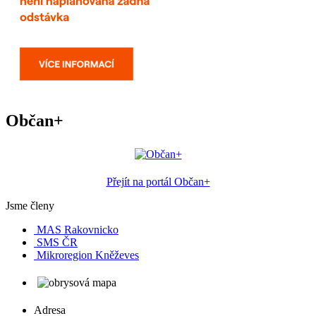
Občan+
Přejít na portál Občan+
Jsme členy
MAS Rakovnicko
SMS ČR
Mikroregion Kněževes
Adresa