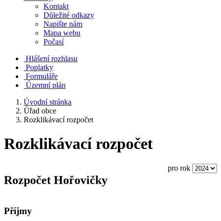
Kontakt
Důležité odkazy
Napište nám
Mapa webu
Počasí
Hlášení rozhlasu
Poplatky
Formuláře
Územní plán
Úvodní stránka
Úřad obce
Rozklikávací rozpočet
Rozklikávací rozpočet
pro rok
Rozpočet Hořovičky
Příjmy