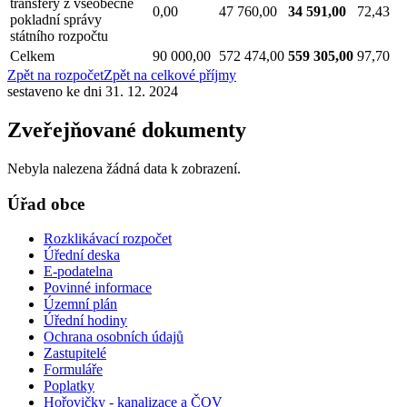
transfery z všeobecné
0,00
47 760,00
34 591,00
72,43
pokladní správy
státního rozpočtu
Celkem
90 000,00
572 474,00
559 305,00
97,70
Zpět na rozpočet
Zpět na celkové příjmy
sestaveno ke dni 31. 12. 2024
Zveřejňované dokumenty
Nebyla nalezena žádná data k zobrazení.
Úřad obce
Rozklikávací rozpočet
Úřední deska
E-podatelna
Povinné informace
Územní plán
Úřední hodiny
Ochrana osobních údajů
Zastupitelé
Formuláře
Poplatky
Hořovičky - kanalizace a ČOV