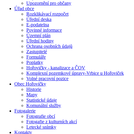
Upozornění pro občany
Úřad obce
Rozklikávací rozpočet
Úřední deska
E-podatelna
Povinné informace
Územní plán
Úřední hodiny
Ochrana osobních údajů
Zastupitelé
Formuláře
Poplatky
Hořovičky - kanalizace a ČOV
Komplexní pozemkové úpravy-Vrbice u Hořoviček
Volné pracovní pozice
Obec Hořovičky
Historie
Mapy
Statistické údaje
Komunální služby
Fotogalerie
Fotografie obcí
Fotogafie z kulturních akcí
Letecké snímky
Kontakty