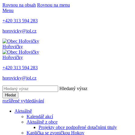
Rovnou na obsah
Rovnou na menu
Menu
+420 313 594 283
horovicky@iol.cz
Hořovičky
Hořovičky
+420 313 594 283
horovicky@iol.cz
Hledaný výraz
Hledat
rozšířené vyhledávání
Aktuálně
Kalendář akcí
Aktuálně z obce
Projekty obce podpořené dotačními tituly
Kaplička se zvoničkou Hokov