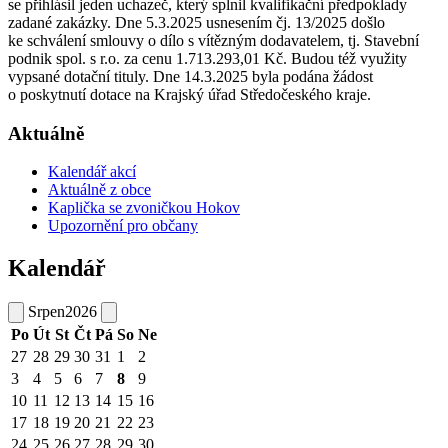
se přihlásil jeden uchazeč, který splnil kvalifikační předpoklady
zadané zakázky. Dne 5.3.2025 usnesením čj. 13/2025 došlo
ke schválení smlouvy o dílo s vítězným dodavatelem, tj. Stavební
podnik spol. s r.o. za cenu 1.713.293,01 Kč. Budou též využity
vypsané dotační tituly. Dne 14.3.2025 byla podána žádost
o poskytnutí dotace na Krajský úřad Středočeského kraje.
Aktuálně
Kalendář akcí
Aktuálně z obce
Kaplička se zvoničkou Hokov
Upozornění pro občany
Kalendář
Srpen
2026
Po
Út
St
Čt
Pá
So
Ne
27
28
29
30
31
1
2
3
4
5
6
7
8
9
10
11
12
13
14
15
16
17
18
19
20
21
22
23
24
25
26
27
28
29
30