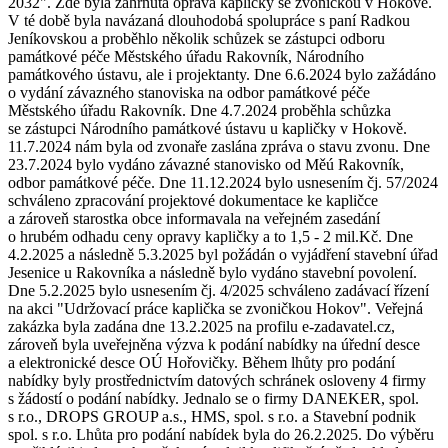
2032". Zde byla zahrnuta oprava kapličky se zvoničkou v Hokově.
V té době byla navázaná dlouhodobá spolupráce s paní Radkou
Jeníkovskou a proběhlo několik schůzek se zástupci odboru
památkové péče Městského úřadu Rakovník, Národního
památkového ústavu, ale i projektanty. Dne 6.6.2024 bylo zažádáno
o vydání závazného stanoviska na odbor památkové péče
Městského úřadu Rakovník. Dne 4.7.2024 proběhla schůzka
se zástupci Národního památkové ústavu u kapličky v Hokově.
11.7.2024 nám byla od zvonaře zaslána zpráva o stavu zvonu. Dne
23.7.2024 bylo vydáno závazné stanovisko od Měú Rakovník,
odbor památkové péče. Dne 11.12.2024 bylo usnesením čj. 57/2024
schváleno zpracování projektové dokumentace ke kapličce
a zároveň starostka obce informavala na veřejném zasedání
o hrubém odhadu ceny opravy kapličky a to 1,5 - 2 mil.Kč. Dne
4.2.2025 a následně 5.3.2025 byl požádán o vyjádření stavební úřad
Jesenice u Rakovníka a následně bylo vydáno stavební povolení.
Dne 5.2.2025 bylo usnesením čj. 4/2025 schváleno zadávací řízení
na akci "Udržovací práce kaplička se zvoničkou Hokov". Veřejná
zakázka byla zadána dne 13.2.2025 na profilu e-zadavatel.cz,
zároveň byla uveřejněna výzva k podání nabídky na úřední desce
a elektronické desce OÚ Hořovičky. Během lhůty pro podání
nabídky byly prostřednictvím datových schránek osloveny 4 firmy
s žádostí o podání nabídky. Jednalo se o firmy DANEKER, spol.
s r.o., DROPS GROUP a.s., HMS, spol. s r.o. a Stavební podnik
spol. s r.o. Lhůta pro podání nabídek byla do 26.2.2025. Do výběru