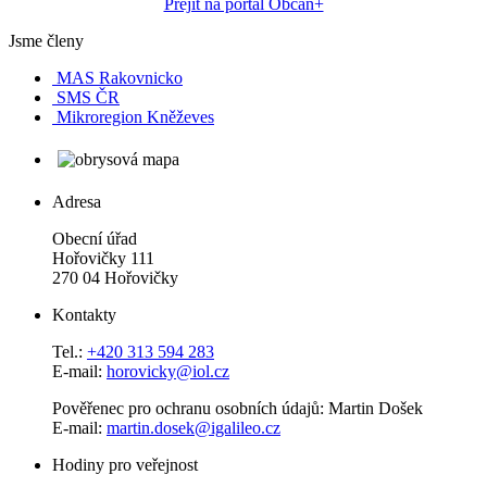
Přejít na portál Občan+
Jsme členy
MAS Rakovnicko
SMS ČR
Mikroregion Kněževes
Adresa
Obecní úřad
Hořovičky 111
270 04 Hořovičky
Kontakty
Tel.:
+420 313 594 283
E-mail:
horovicky@iol.cz
Pověřenec pro ochranu osobních údajů: Martin Došek
E-mail:
martin.dosek@igalileo.cz
Hodiny pro veřejnost