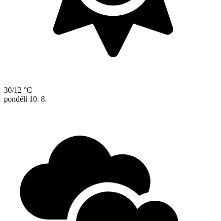
30/12 °C
pondělí
10. 8.