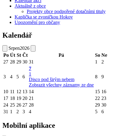
Kalendář akcí
Aktuálně z obce
Projekty obce podpořené dotačními tituly
Kaplička se zvoničkou Hokov
Upozornění pro občany
Kalendář
Srpen
2026
Po
Út
St
Čt
Pá
So
Ne
27
28
29
30
31
1
2
7
1
3
4
5
6
8
9
Disco pod širým nebem
Zobrazit všechny záznamy ze dne
10
11
12
13
14
15
16
17
18
19
20
21
22
23
24
25
26
27
28
29
30
31
1
2
3
4
5
6
Mobilní aplikace