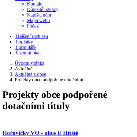
Kontakt
Důležité odkazy
Napište nám
Mapa webu
Počasí
Hlášení rozhlasu
Poplatky
Formuláře
Územní plán
Úvodní stránka
Aktuálně
Aktuálně z obce
Projekty obce podpořené dotačními...
Projekty obce podpořené
dotačními tituly
Hořovičky VO - ulice U Hřiště