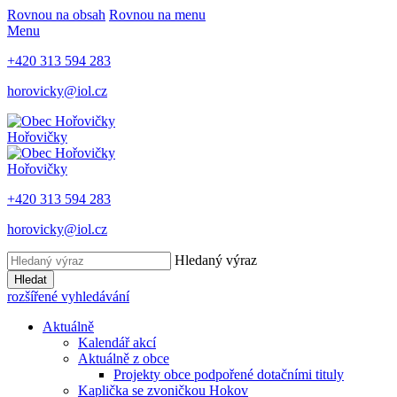
Rovnou na obsah
Rovnou na menu
Menu
+420 313 594 283
horovicky@iol.cz
Hořovičky
Hořovičky
+420 313 594 283
horovicky@iol.cz
Hledaný výraz
Hledat
rozšířené vyhledávání
Aktuálně
Kalendář akcí
Aktuálně z obce
Projekty obce podpořené dotačními tituly
Kaplička se zvoničkou Hokov