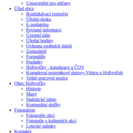
Upozornění pro občany
Úřad obce
Rozklikávací rozpočet
Úřední deska
E-podatelna
Povinné informace
Územní plán
Úřední hodiny
Ochrana osobních údajů
Zastupitelé
Formuláře
Poplatky
Hořovičky - kanalizace a ČOV
Komplexní pozemkové úpravy-Vrbice u Hořoviček
Volné pracovní pozice
Obec Hořovičky
Historie
Mapy
Statistické údaje
Komunální služby
Fotogalerie
Fotografie obcí
Fotogafie z kulturních akcí
Letecké snímky
Kontakty